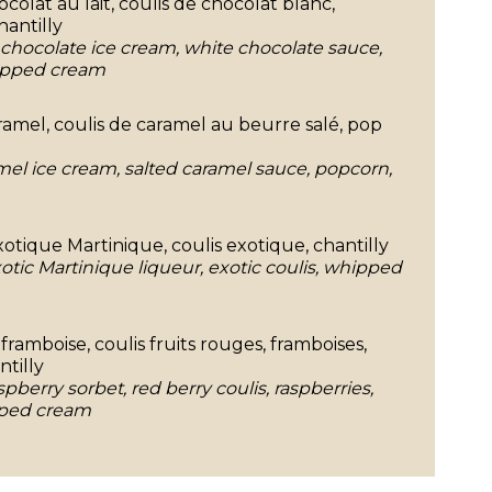
ocolat au lait, coulis de chocolat blanc,
hantilly
k chocolate ice cream, white chocolate sauce,
hipped cream
aramel, coulis de caramel au beurre salé, pop
amel ice cream, salted caramel sauce, popcorn,
exotique Martinique, coulis exotique, chantilly
otic Martinique liqueur, exotic coulis, whipped
framboise, coulis fruits rouges, framboises,
ntilly
spberry sorbet, red berry coulis, raspberries,
pped cream