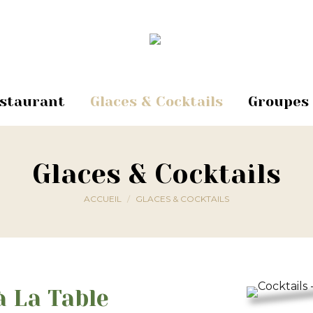
estaurant
Glaces & Cocktails
Groupes
Glaces & Cocktails
Vous êtes ici :
ACCUEIL
GLACES & COCKTAILS
à La Table