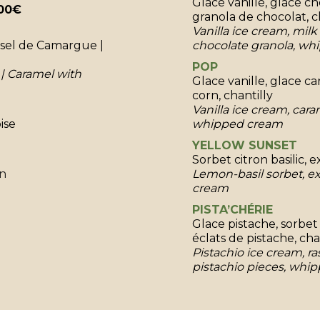
Glace vanille, glace ch
00€
granola de chocolat, c
Vanilla ice cream, mil
u sel de Camargue |
chocolate granola, w
POP
 | Caramel with
Glace vanille, glace c
corn, chantilly
Vanilla ice cream, car
ise
whipped cream
YELLOW SUNSET
Sorbet citron basilic, 
Lemon-basil sorbet, ex
cream
PISTA’CHÉRIE
Glace pistache, sorbet 
éclats de pistache, cha
Pistachio ice cream, ra
pistachio pieces, whi