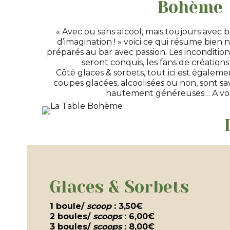
Bohème
« Avec ou sans alcool, mais toujours avec
d’imagination ! » voici ce qui résume bien n
préparés au bar avec passion. Les inconditio
seront conquis, les fans de créations
Côté glaces & sorbets, tout ici est également
coupes glacées, alcoolisées ou non, sont sa
hautement généreuses… A vos 
Glaces & Sorbets
1 boule/
scoop
: 3,50€
2 boules/
scoops
: 6,00€
3 boules/
scoops
: 8,00€