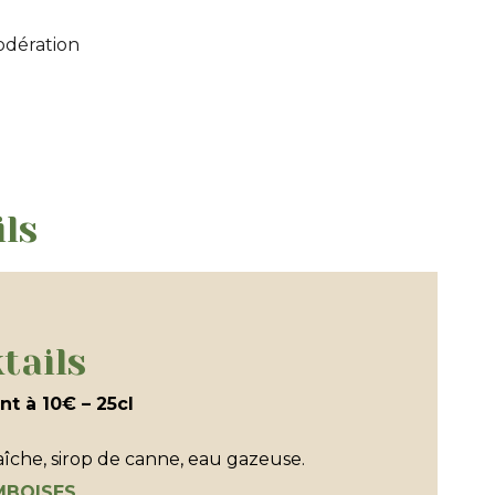
odération
ils
tails
nt à 10€ – 25cl
aîche, sirop de canne, eau gazeuse.
MBOISES